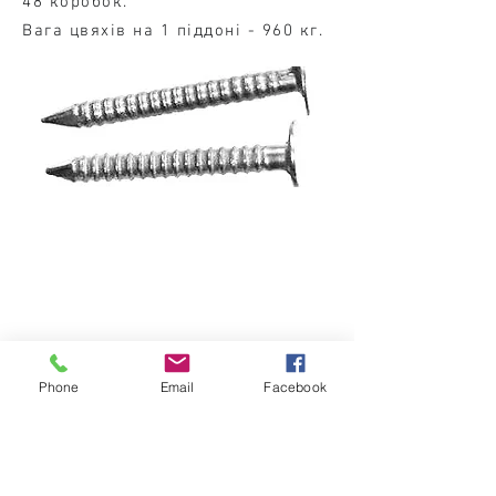
48 коробок.
Вага цвяхів на 1 піддоні - 960 кг.
Про завод
Цвяхи
Phone
Email
Facebook
Док. та сертифікати
Інструменти
Контакти