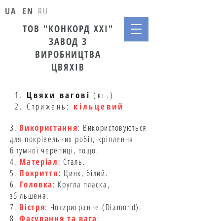
UA
EN
RU
ТОВ "КОНКОРД ХХІ"
ЗАВОД З
ВИРОБНИЦТВА
ЦВЯХІВ
1.
Цвяхи вагові
(кг.)
2. Стрижень:
кільцевий
3.
Використання
: Використовуються
для покрівельних робіт, кріплення
бітумної черепиці,
тощо.
4.
Матеріал
: Сталь.
5.
Покриття:
Цинк, білий.
6.
Головка
: Кругла пласка,
збільшена.
7.
Вістря
: Чотиригранне (Diamond).
8.
Фасування та вага
: